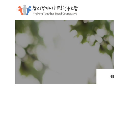
함께걷기사
센